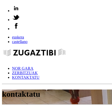
euskera
castellano
NOR GARA
ZERBITZUAK
KONTAKTATU
kontaktatu