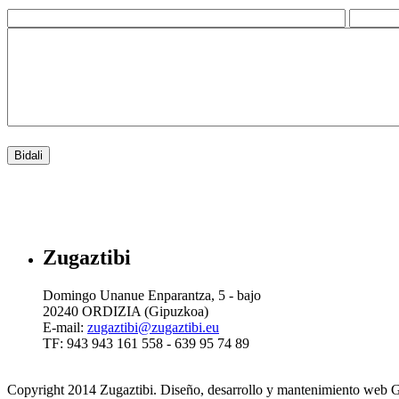
Zugaztibi
Domingo Unanue Enparantza, 5 - bajo
20240 ORDIZIA (Gipuzkoa)
E-mail:
zugaztibi@zugaztibi.eu
TF: 943 943 161 558 - 639 95 74 89
Copyright 2014 Zugaztibi. Diseño, desarrollo y mantenimiento web 