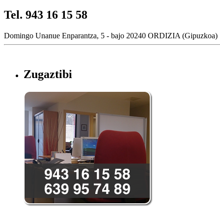
Tel. 943 16 15 58
Domingo Unanue Enparantza, 5 - bajo 20240 ORDIZIA (Gipuzkoa)
Zugaztibi